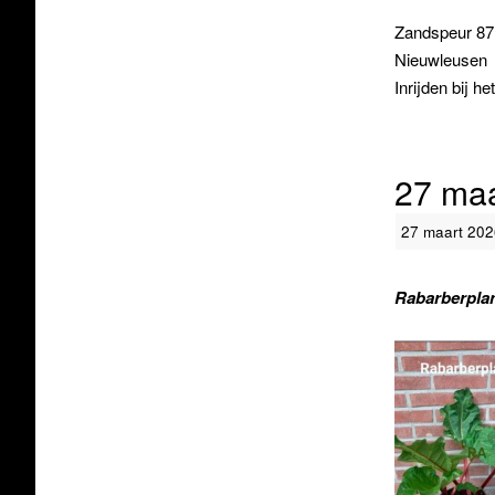
Zandspeur 8
Nieuwleusen
Inrijden bij h
27 maa
27 maart 202
Rabarberplan