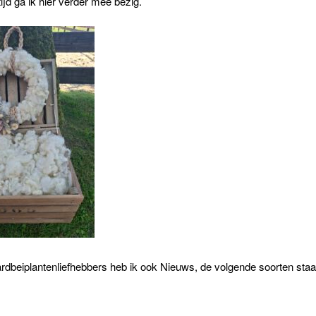
jd ga ik hier verder mee bezig.
rdbeiplantenliefhebbers heb ik ook Nieuws, de volgende soorten sta