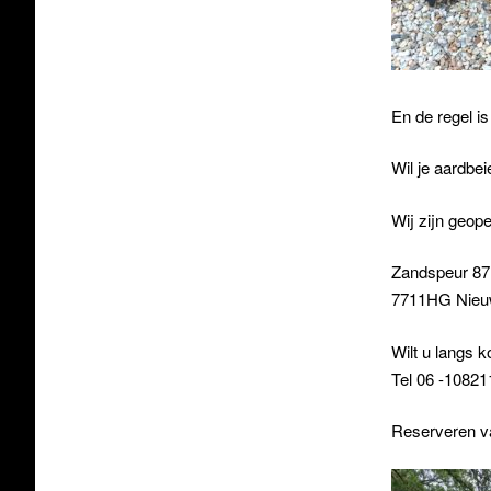
En de regel is
Wil je aardbe
Wij zijn geop
Zandspeur 8
7711HG Nieu
Wilt u langs 
Tel 06 -1082
Reserveren va