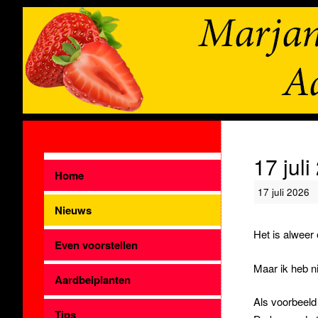
17 juli
Home
17 juli 2026
Nieuws
Het is alweer 
Even voorstellen
Maar ik heb n
Aardbeiplanten
Als voorbeel
Tips