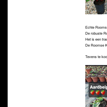
Echte Roomse 
De robuste Roo
Het is een tra
De Roomse Ker
Tevens te koo