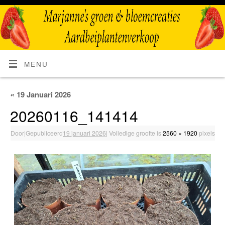
MENU
«
19 Januari 2026
20260116_141414
Door
|
Gepubliceerd
19 januari 2026
|
Volledige grootte is
2560 × 1920
pixels