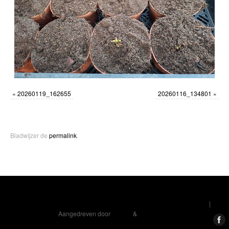
«
20260119_162655
20260116_134801
»
Bladwijzer de
permalink
.
Marjanne Stoffelsen – Aardbeiplanten – Vaste Planten – Pioenrozen
|
Aangedreven door
Mantra
&
WordPress.