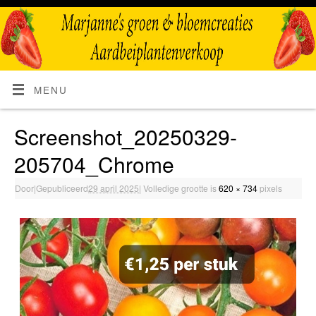
MENU
Screenshot_20250329-
205704_Chrome
Door
|
Gepubliceerd
29 april 2025
|
Volledige grootte is
620 × 734
pixels