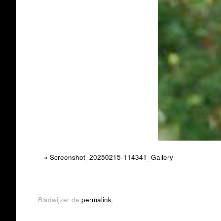
«
Screenshot_20250215-114341_Gallery
Bladwijzer de
permalink
.