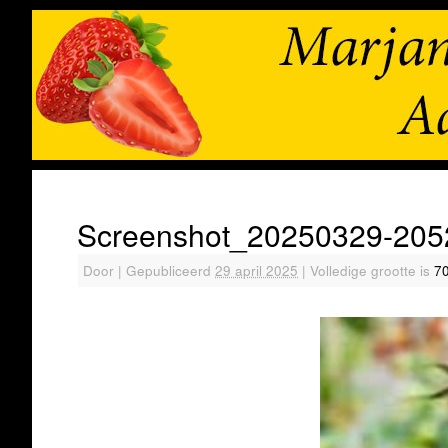
Screenshot_20250329-20
Door
|
Gepubliceerd
29 april 2025
|
Volledige grootte is
7