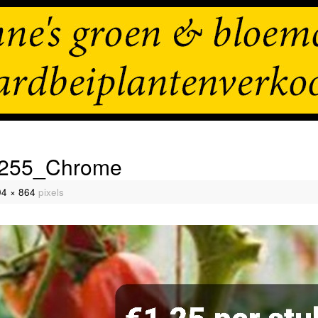
5255_Chrome
04 × 864
pixels