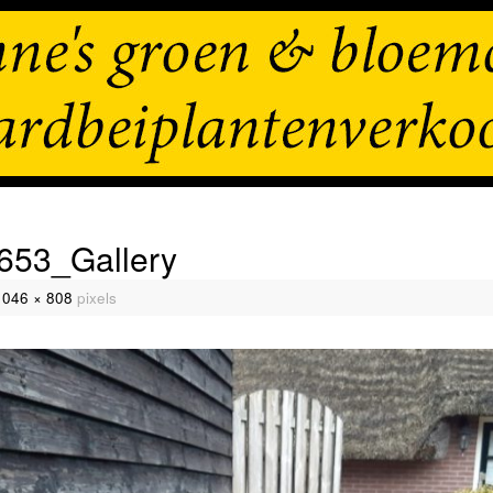
653_Gallery
1046 × 808
pixels