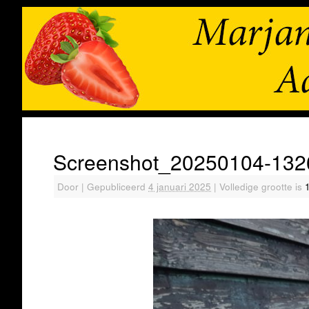
Screenshot_20250104-132
Door
|
Gepubliceerd
4 januari 2025
|
Volledige grootte is