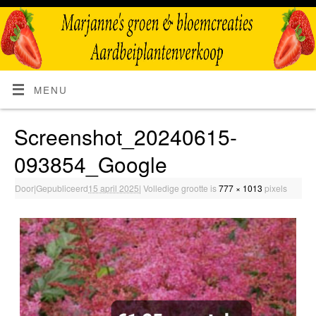
MENU
Screenshot_20240615-
093854_Google
Door
|
Gepubliceerd
15 april 2025
|
Volledige grootte is
777 × 1013
pixels