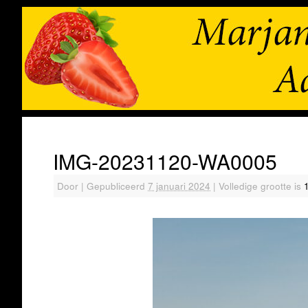
IMG-20231120-WA0005
Door
|
Gepubliceerd
7 januari 2024
|
Volledige grootte is