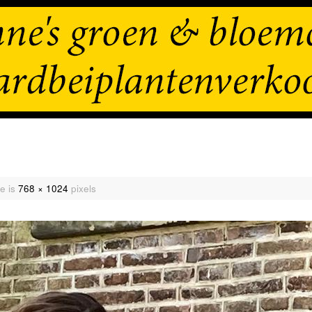
te is
768 × 1024
pixels