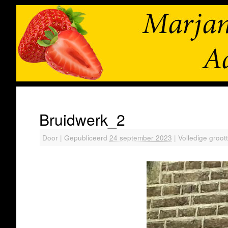
Bruidwerk_2
Door
|
Gepubliceerd
24 september 2023
|
Volledige groot