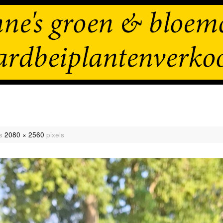
is
2080 × 2560
pixels