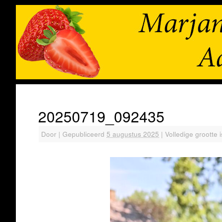
20250719_092435
Door
|
Gepubliceerd
5 augustus 2025
|
Volledige grootte 