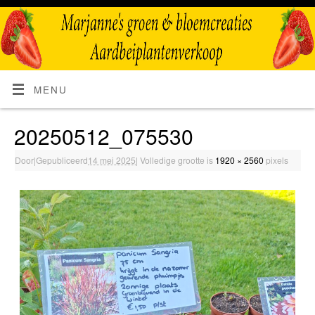
MENU
20250512_075530
Door
|
Gepubliceerd
14 mei 2025
|
Volledige grootte is
1920 × 2560
pixels