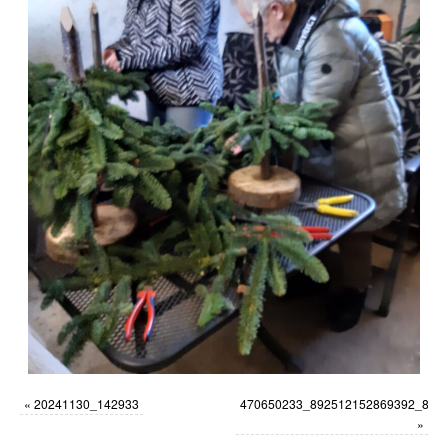
«
20241130_142933
470650233_892512152869392_877
»