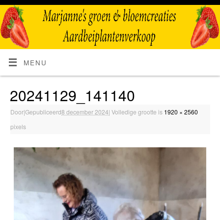
MENU
20241129_141140
Door
|
Gepubliceerd
8 december 2024
|
Volledige grootte is
1920 × 2560
pixels